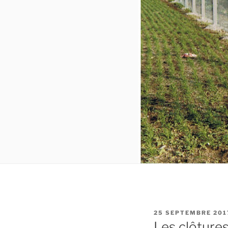
PUBLIÉ
25 SEPTEMBRE 201
LE
Les clôtures