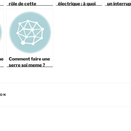
rôle de cette
électrique : à quoi
un interru
agence ?
sert une
legrand
motobineuse ?
ne
Comment faire une
serre soi meme ?
SON