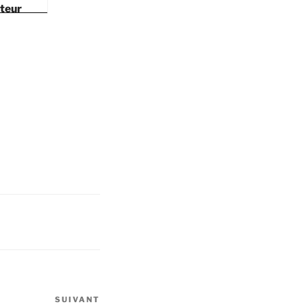
pteur
SUIVANT
Article