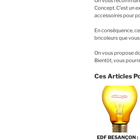
On vous recommande
Concept. C’est un ex
accessoires pour po
En conséquence, cett
bricoleurs que vous
On vous propose donc
Bientôt, vous pourre
Ces Articles P
EDF BESANÇON :