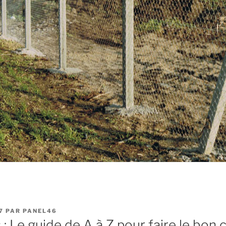
7
PAR
PANEL46
 : Le guide de A à Z pour faire le bon 