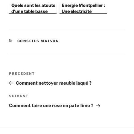
Quels sont les atouts
Energie Montpellier :
d’une table basse
Une électricité
scandinave?
efficace ?
CATÉGORIES
CONSEILS MAISON
Navigation
Article
PRÉCÉDENT
de
précédent
Comment nettoyer meuble laqué ?
l’article
Article
SUIVANT
suivant
Comment faire une rose en pate fimo ?