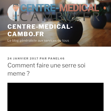
Aller
au
contenu
principal
CENTRE-MEDICAL-
CAMBO.FR
Le blog généraliste aux services de tous
PUBLIÉ
24 JANVIER 2017
PAR
PANEL46
LE
Comment faire une serre soi
meme ?