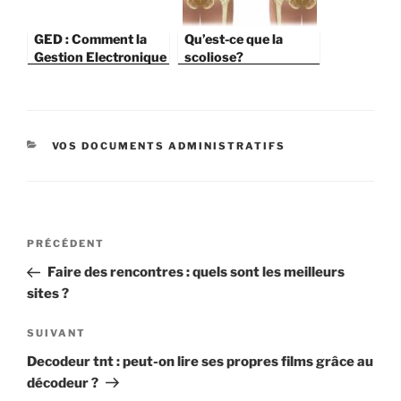
GED : Comment la
Qu’est-ce que la
Gestion Electronique
scoliose?
des Documents peut
aider les entreprises
?
CATÉGORIES
VOS DOCUMENTS ADMINISTRATIFS
Navigation
Article
PRÉCÉDENT
de
précédent
Faire des rencontres : quels sont les meilleurs
l’article
sites ?
Article
SUIVANT
suivant
Decodeur tnt : peut-on lire ses propres films grâce au
décodeur ?