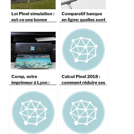
Loi Pinel simulation :
Comparatif banque
est-ce une bonne
en ligne: quelles sont
idée ?
les avantages d’une
banque en ligne?
Corep, votre
Calcul Pinel 2018 :
imprimeur à Lyon :
comment réduire ses
besoin de réaliser
impôts grâce à la loi
une brochure ?
Pinel?