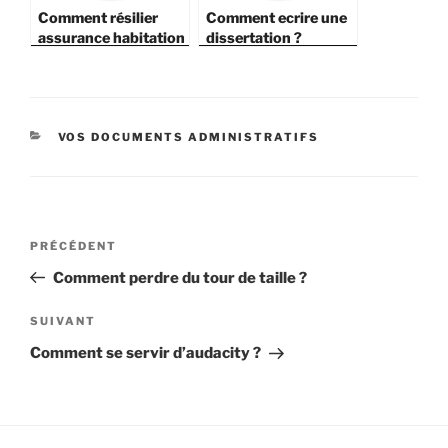
Comment résilier
Comment ecrire une
assurance habitation
dissertation ?
?
CATÉGORIES
VOS DOCUMENTS ADMINISTRATIFS
Navigation
Article
PRÉCÉDENT
de
précédent
Comment perdre du tour de taille ?
l’article
Article
SUIVANT
suivant
Comment se servir d’audacity ?