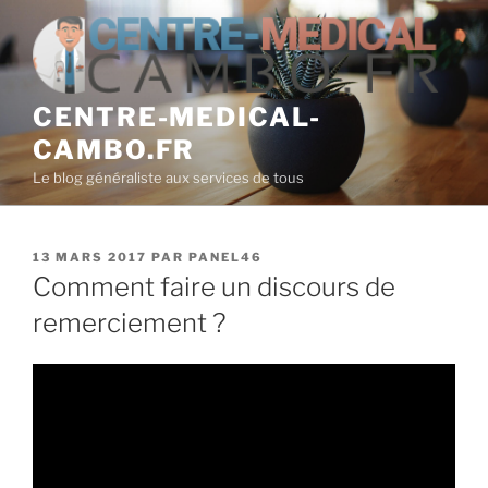
Aller
au
contenu
principal
CENTRE-MEDICAL-
CAMBO.FR
Le blog généraliste aux services de tous
PUBLIÉ
13 MARS 2017
PAR
PANEL46
LE
Comment faire un discours de
remerciement ?