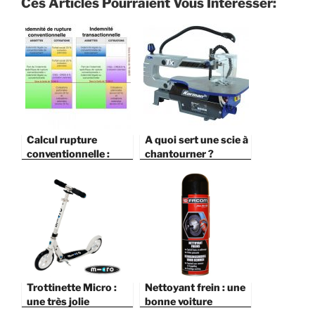
Ces Articles Pourraient Vous Intéresser:
Calcul rupture
A quoi sert une scie à
conventionnelle :
chantourner ?
quelle est la
différence entre un
contrat signé avant
ou après le 27
septembre 2017 ?
Trottinette Micro :
Nettoyant frein : une
une très jolie
bonne voiture