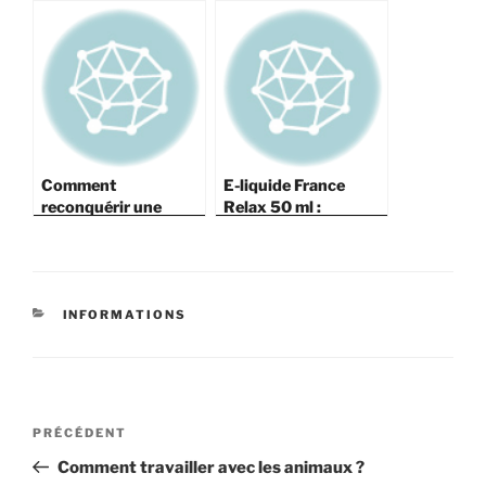
trottinette pour faire
sécurisée commence
plaisir à votre enfant
par un bon système
de freinage
Comment
E-liquide France
reconquérir une
Relax 50 ml :
femme ?
comment se
présente-t-il ?
CATÉGORIES
INFORMATIONS
Navigation
Article
PRÉCÉDENT
de
précédent
Comment travailler avec les animaux ?
l’article