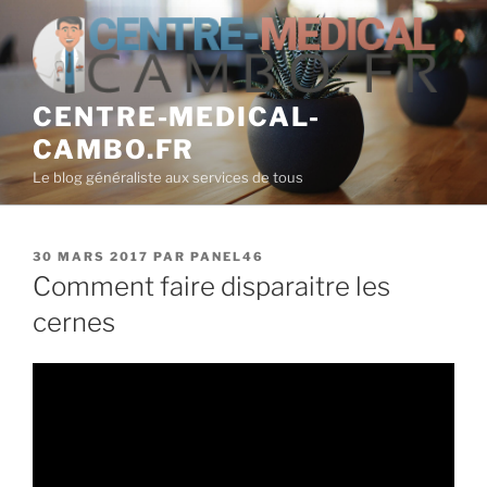
Aller
au
contenu
principal
CENTRE-MEDICAL-
CAMBO.FR
Le blog généraliste aux services de tous
PUBLIÉ
30 MARS 2017
PAR
PANEL46
LE
Comment faire disparaitre les
cernes