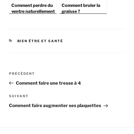
Comment perdre du
Comment bruler la
ventre naturellement
graisse ?
?
CATÉGORIES
BIEN ÊTRE ET SANTÉ
Navigation
Article
PRÉCÉDENT
de
précédent
Comment faire une tresse à 4
l’article
Article
SUIVANT
suivant
Comment faire augmenter ses plaquettes