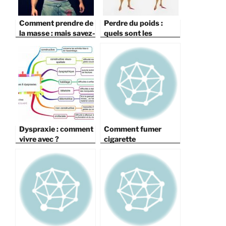
Comment prendre de
Perdre du poids :
la masse : mais savez-
quels sont les
vous vraiment ce que
régimes
c’est ?
recommandés par les
médecins ?
Dyspraxie : comment
Comment fumer
vivre avec ?
cigarette
electronique